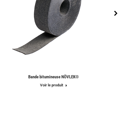
Bande bitumineuse NÖVLEK®
P
Voir le produit