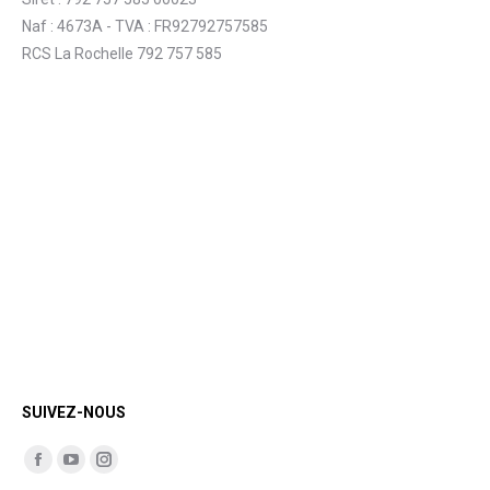
Naf : 4673A - TVA : FR92792757585
RCS La Rochelle 792 757 585
SUIVEZ-NOUS
Trouvez nous sur :
Facebook
YouTube
Instagram